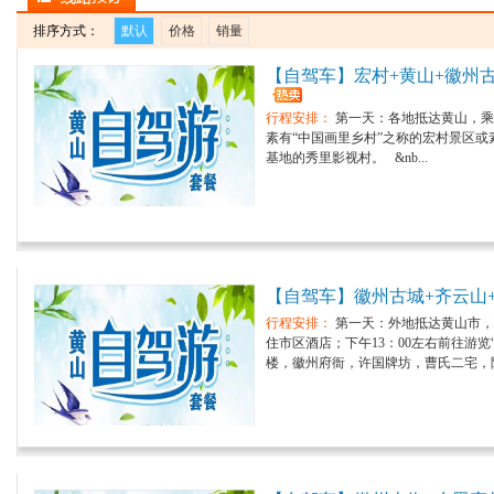
排序方式：
默认
价格
销量
【自驾车】宏村+黄山+徽州
行程安排：
第一天：各地抵达黄山，乘
素有“中国画里乡村”之称的宏村景区或素
基地的秀里影视村。 &nb...
【自驾车】徽州古城+齐云山+
行程安排：
第一天：外地抵达黄山市，
住市区酒店；下午13：00左右前往游
楼，徽州府衙，许国牌坊，曹氏二宅，陶