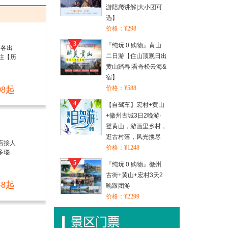
游陪爬讲解|大小团可
选】
价格：¥298
3
『纯玩 0 购物』黄山
国各出
二日游【住山顶观日出
往【历
黄山踏春|看奇松云海&
宿】
价格：¥588
98起
4
【自驾车】宏村+黄山
+徽州古城3日2晚游·
登黄山，游画里乡村，
逛古村落，风光揽尽
店接人
价格：¥1248
多瑙
5
『纯玩 0 购物』徽州
古街+黄山+宏村3天2
48起
晚跟团游
价格：¥2299