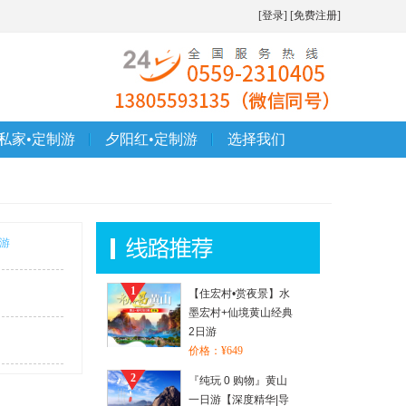
[登录]
[免费注册]
私家•定制游
夕阳红•定制游
选择我们
制游
1
【住宏村•赏夜景】水
墨宏村+仙境黄山经典
2日游
价格：¥649
2
『纯玩 0 购物』黄山
一日游【深度精华|导