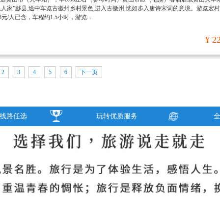
人家”黟县,途中车览古徽州乡村景色,进入古徽州,恍如步入唐诗宋词的意境。游览宏
元/人已含，车程约1.5小时，游览...
¥ 2
2
3
4
5
6
下一页
线路任选
玩转优质服务