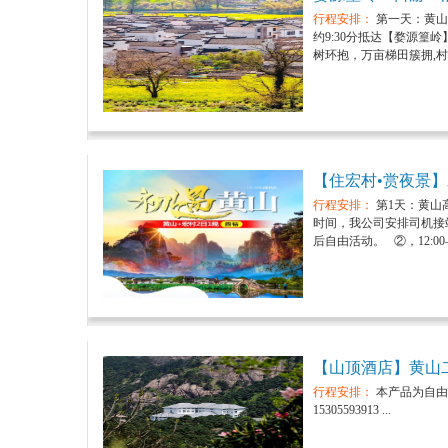
行程安排：
第一天：黄山
约9:30分抵达【婺源篁
树环抱，万亩梯田簇拥,村
【住宏村•赏夜景】
行程安排：
第1天：黄山
时间，我公司安排司机接
后自由活动。 ②，12:00——
【山顶酒店】黄山
行程安排：
本产品为自由
15305593913 ...