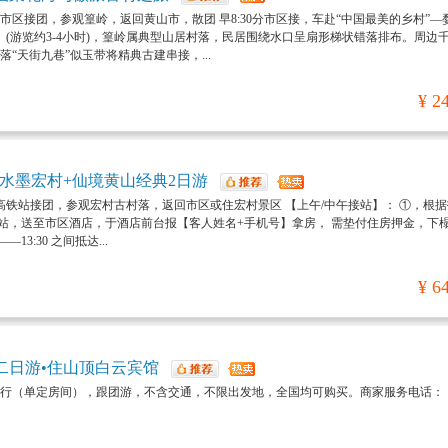
市区接团，参观篁岭，返回黄山市，散团 早8:30分市区接，车赴“中国最美的乡村”—
岭】(游览约3-4小时)，篁岭属典型山居村落，民居围绕水口呈扇形梯状错落排布。周边
落“天街九巷”似玉带将精典古建串接，...
¥ 2
水墨宏村+仙境黄山经典2日游
高铁站接团，参观宏村古村落，返回市区或住宏村景区 【上午/中午接站】： ①，根
站，送至市区酒店，于酒店前台报【客人姓名+手机号】拿房， 需垫付住房押金，下
13:30 之间抵达...
¥ 6
二日游•住山顶白云宾馆
行（单定房间），跟团游，不含交通，不限出发地，全国均可购买。商家服务电话：