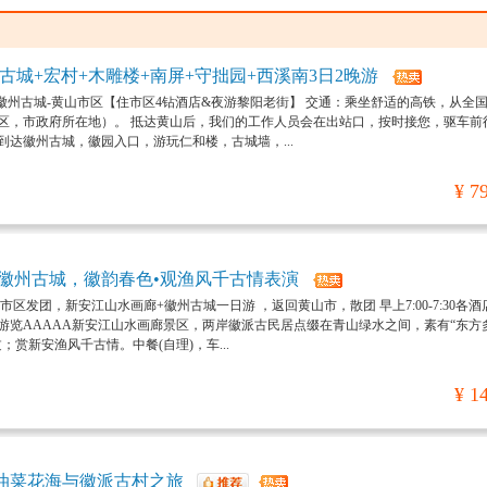
古城+宏村+木雕楼+南屏+守拙园+西溪南3日2晚游
-徽州古城-黄山市区【住市区4钻酒店&夜游黎阳老街】 交通：乘坐舒适的高铁，从全
区，市政府所在地）。 抵达黄山后，我们的工作人员会在出站口，按时接您，驱车前
达徽州古城，徽园入口，游玩仁和楼，古城墙，...
¥ 7
游徽州古城，徽韵春色•观渔风千古情表演
区发团，新安江山水画廊+徽州古城一日游 ，返回黄山市，散团 早上7:00-7:30各酒
游览AAAAA新安江山水画廊景区，两岸徽派古民居点缀在青山绿水之间，素有“东方
；赏新安渔风千古情。中餐(自理)，车...
¥ 1
油菜花海与徽派古村之旅