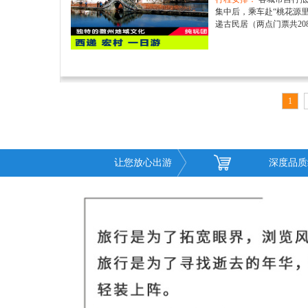
集中后，乘车赴“桃花源里
递古民居（两点门票共208
1
让您放心出游
深度品质