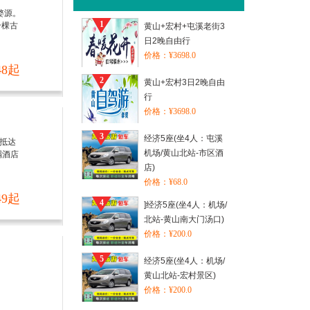
婺源。
1
千棵古
黄山+宏村+屯溪老街3
日2晚自由行
价格：¥3698.0
48起
2
黄山+宏村3日2晚自由
行
价格：¥3698.0
3
经济5座(坐4人：屯溪
据抵达
机场/黄山北站-市区酒
榻酒店
店)
价格：¥68.0
49起
4
]经济5座(坐4人：机场/
北站-黄山南大门汤口)
价格：¥200.0
5
经济5座(坐4人：机场/
黄山北站-宏村景区)
价格：¥200.0