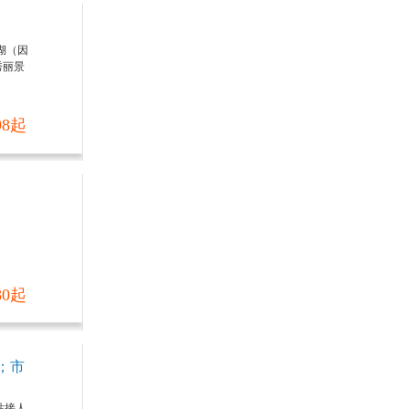
岛湖（因
秀丽景
98起
80起
；市
站接人