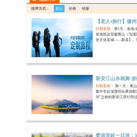
排序方式：
默认
价格
销量
【老人•旅行】徽州
行程安排：
第1天：各地
发地抵达安徽黄山（屯溪
史文化名城——歙县】。到
新安江山水画廊 
行程安排：
第一天：黄山市
集中车赴深渡码头乘游船
河”之称的新安江穿行而过
婺源篁岭一日游：