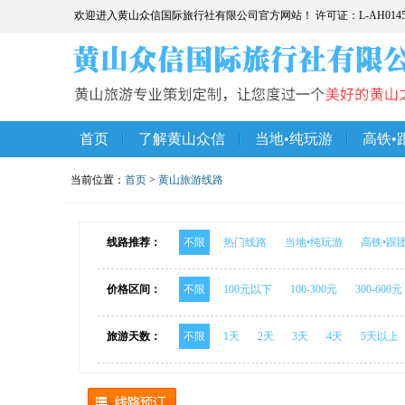
欢迎进入黄山众信国际旅行社有限公司官方网站！ 许可证：L-AH014
首页
了解黄山众信
当地•纯玩游
高铁•
当前位置：
首页
>
黄山旅游线路
线路推荐：
不限
热门线路
当地•纯玩游
高铁•跟
价格区间：
不限
100元以下
100-300元
300-600元
旅游天数：
不限
1天
2天
3天
4天
5天以上