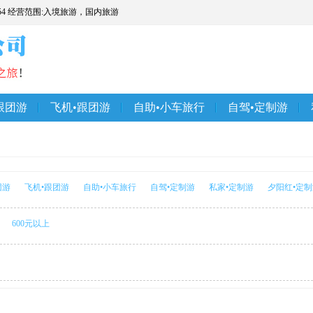
54 经营范围:入境旅游，国内旅游
跟团游
飞机•跟团游
自助•小车旅行
自驾•定制游
团游
飞机•跟团游
自助•小车旅行
自驾•定制游
私家•定制游
夕阳红•定
600元以上