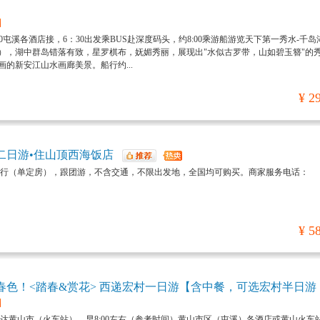
：30屯溪各酒店接，6：30出发乘BUS赴深度码头，约8:00乘游船游览天下第一秀水-千
得名），湖中群岛错落有致，星罗棋布，妩媚秀丽，展现出"水似古罗带，山如碧玉簪"的
的新安江山水画廊美景。船行约...
¥ 2
二日游•住山顶西海饭店
行（单定房），跟团游，不含交通，不限出发地，全国均可购买。商家服务电话：
¥ 5
春色！<踏春&赏花> 西递宏村一日游【含中餐，可选宏村半日游
达黄山市（火车站），早8:00左右（参考时间）黄山市区（屯溪）各酒店或黄山火车